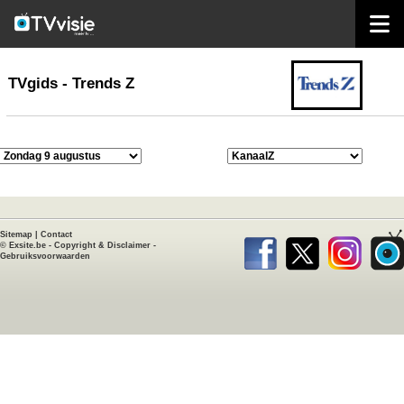
home
TVgids
TVgids - Trends Z
Sitemap
|
Contact
©
Exsite.be
-
Copyright & Disclaimer
-
Gebruiksvoorwaarden