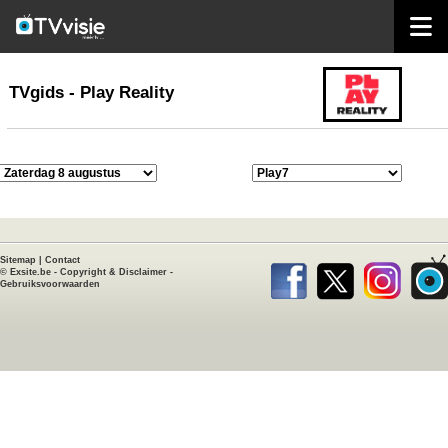
home
TVgids
TVgids - Play Reality
Sitemap
|
Contact
©
Exsite.be
-
Copyright & Disclaimer
-
Gebruiksvoorwaarden