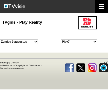
home
TVgids
TVgids - Play Reality
Sitemap
|
Contact
©
Exsite.be
-
Copyright & Disclaimer
-
Gebruiksvoorwaarden