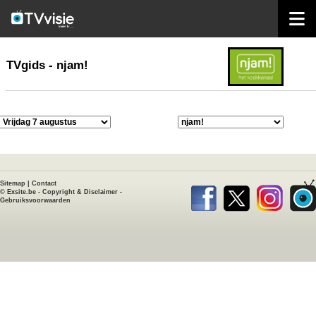
home
TVgids
TVgids - njam!
Sitemap
|
Contact
©
Exsite.be
-
Copyright & Disclaimer
-
Gebruiksvoorwaarden