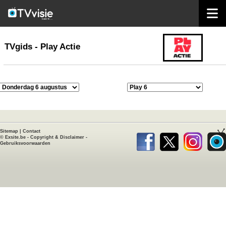
home
TVgids
TVgids - Play Actie
Sitemap
|
Contact
©
Exsite.be
-
Copyright & Disclaimer
-
Gebruiksvoorwaarden