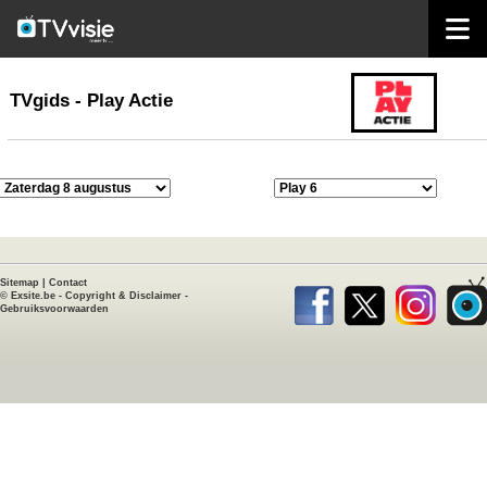
home
TVgids
TVgids - Play Actie
Sitemap
|
Contact
©
Exsite.be
-
Copyright & Disclaimer
-
Gebruiksvoorwaarden