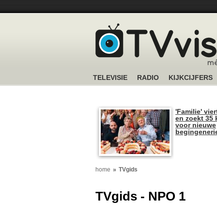
TELEVISIE
RADIO
KIJKCIJFERS
'Familie' vier
en zoekt 35 
voor nieuwe
begingeneri
home
TVgids
TVgids - NPO 1