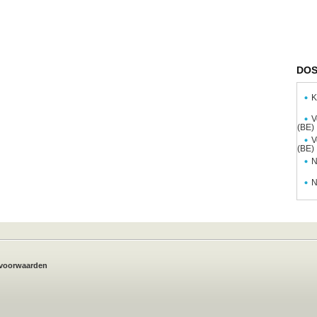
DOS
K
V
(BE)
V
(BE)
N
N
voorwaarden