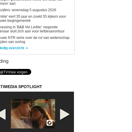
mson' aan
kcijfers: woensdag 5 augustus 2026
milie' viert 35 jaar en zoekt 35 kijkers voor
euwe begingeneriek
rassing in 'B&B Vol Liefde': negende
enaar sluit zich aan voor liefdesavontuur
uwe NTR-serie over de rol van wetenschap
tijden van oorlog
ledig overzicht
ding
TIMEDIA SPOTLIGHT