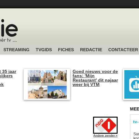
STREAMING
TVGIDS
FICHES
REDACTIE
CONTACTEER
t 35 jaar
Goed nieuws voor de
kijkers
fans: 'Mijn
Restaurant' dit najaar
ek
weer bij VTM
MEE
tv
Sam
Andere zender »
kon