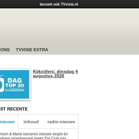
bezoek ook TVvisie.nl
 ONS
TVVISIE EXTRA
Kijkcijfers: dinsdag 4
augustus 2026
ST RECENTE
-nieuws
inhoud
radio-nieuws
son & Marie lanceren nieuwe single én
digen gloednieuwe reeks 'De Club van