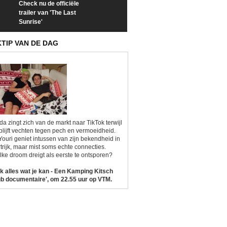
Check nu de officiële
Neem samen met VTM
Goedele Lieken
trailer van 'The Last
een kijkje op 'Kamping
taboes in inter
Sunrise'
Kitsch'
'A-typisch'
KTIP VAN DE DAG
da zingt zich van de markt naar TikTok terwijl
blijft vechten tegen pech en vermoeidheid.
Youri geniet intussen van zijn bekendheid in
trijk, maar mist soms echte connecties.
ke droom dreigt als eerste te ontsporen?
k alles wat je kan - Een Kamping Kitsch
b documentaire', om 22.55 uur op VTM.