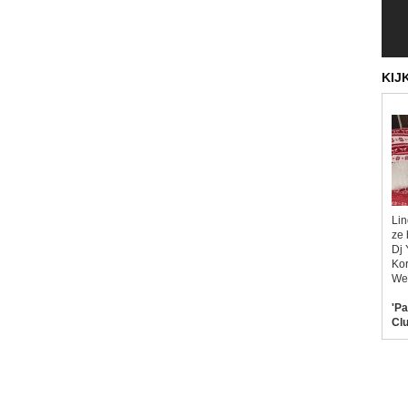
KIJ
Lin
ze 
Dj 
Kor
Wel
'Pa
Clu