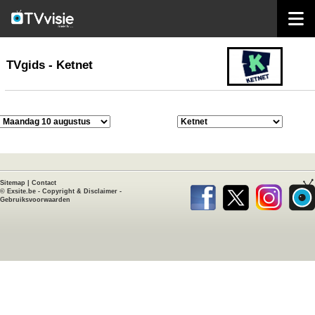
home
TVgids
TVgids - Ketnet
Sitemap
|
Contact
©
Exsite.be
-
Copyright & Disclaimer
-
Gebruiksvoorwaarden