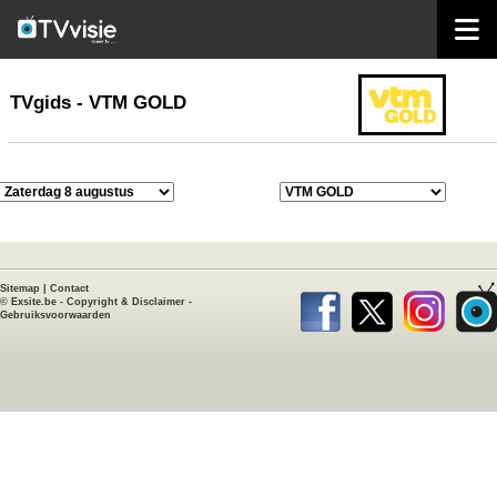
home
TVgids
TVgids - VTM GOLD
Sitemap
|
Contact
©
Exsite.be
-
Copyright & Disclaimer
-
Gebruiksvoorwaarden