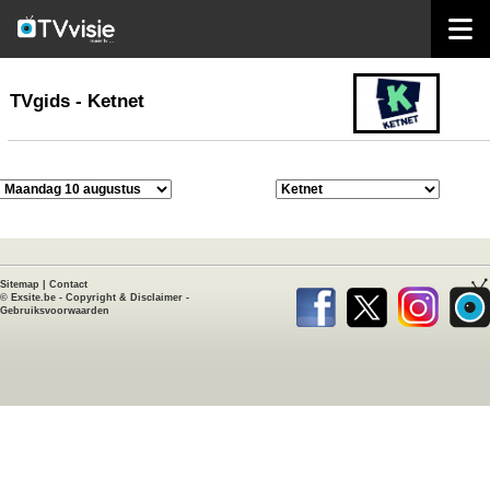
home
TVgids
TVgids - Ketnet
Sitemap
|
Contact
©
Exsite.be
-
Copyright & Disclaimer
-
Gebruiksvoorwaarden