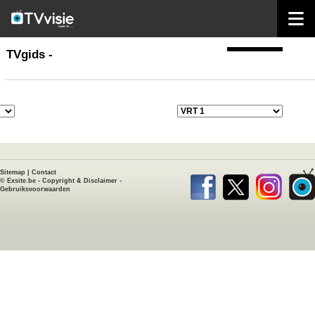
home
TVgids
TVgids -
Sitemap
|
Contact
©
Exsite.be
-
Copyright & Disclaimer
-
Gebruiksvoorwaarden