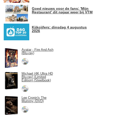
Goed nieuws voor de fans: 'Mijn
Restaurant' dit najaar weer bij VTM
Kijkcijfers: dinsdag 4 augustus
2026
Avatar - Fire And Ash
(Blu-ray)
Michael (4K Ultra HD
Blu-ray) (Limited
Edition) (Steelbook)
Lee Cronin's The
Mummy (DVD)