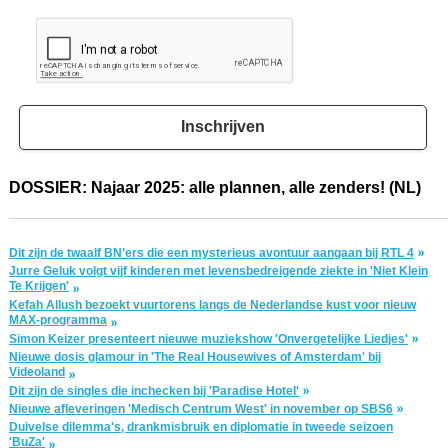
Inschrijven
DOSSIER: Najaar 2025: alle plannen, alle zenders! (NL)
Dit zijn de twaalf BN’ers die een mysterieus avontuur aangaan bij RTL 4
Jurre Geluk volgt vijf kinderen met levensbedreigende ziekte in 'Niet Klein
Te Krijgen'
Kefah Allush bezoekt vuurtorens langs de Nederlandse kust voor nieuw
MAX-programma
Simon Keizer presenteert nieuwe muziekshow 'Onvergetelijke Liedjes'
Nieuwe dosis glamour in 'The Real Housewives of Amsterdam' bij
Videoland
Dit zijn de singles die inchecken bij 'Paradise Hotel'
Nieuwe afleveringen 'Medisch Centrum West' in november op SBS6
Duivelse dilemma's, drankmisbruik en diplomatie in tweede seizoen
'BuZa'