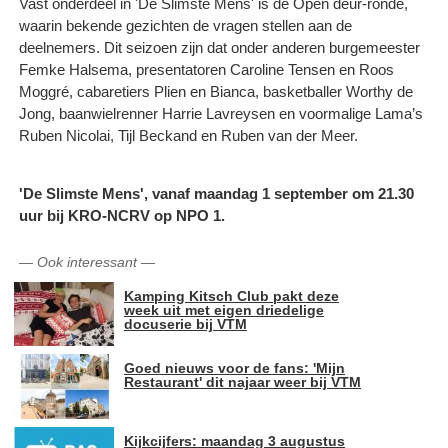
Vast onderdeel in 'De Slimste Mens' is de Open deur-ronde,
waarin bekende gezichten de vragen stellen aan de
deelnemers. Dit seizoen zijn dat onder anderen burgemeester
Femke Halsema, presentatoren Caroline Tensen en Roos
Moggré, cabaretiers Plien en Bianca, basketballer Worthy de
Jong, baanwielrenner Harrie Lavreysen en voormalige Lama’s
Ruben Nicolai, Tijl Beckand en Ruben van der Meer.
'De Slimste Mens', vanaf maandag 1 september om 21.30
uur bij KRO-NCRV op NPO 1.
—
Ook interessant
—
Kamping Kitsch Club pakt deze
week uit met eigen driedelige
docuserie bij VTM
Goed nieuws voor de fans: 'Mijn
Restaurant' dit najaar weer bij VTM
Kijkcijfers: maandag 3 augustus