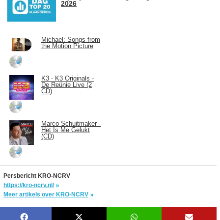
2026
Michael: Songs from
the Motion Picture
K3 - K3 Originals -
De Reünie Live (2
CD)
Marco Schuitmaker -
Het Is Me Gelukt
(CD)
Persbericht KRO-NCRV
https://kro-ncrv.nl/
Meer artikels over KRO-NCRV