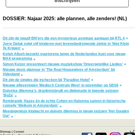
Inschrijven
DOSSIER: Najaar 2025: alle plannen, alle zenders! (NL)
Dit zijn de twaalf BN’ers die een mysterieus avontuur aangaan bij RTL 4
Jurre Geluk volgt vijf kinderen met levensbedreigende ziekte in 'Niet Klein
Te Krijgen'
Kefah Allush bezoekt vuurtorens langs de Nederlandse kust voor nieuw
MAX-programma
Simon Keizer presenteert nieuwe muziekshow 'Onvergetelijke Liedjes'
Nieuwe dosis glamour in 'The Real Housewives of Amsterdam' bij
Videoland
Dit zijn de singles die inchecken bij 'Paradise Hotel'
Nieuwe afleveringen 'Medisch Centrum West' in november op SBS6
Duivelse dilemma's, drankmisbruik en diplomatie in tweede seizoen
'BuZa'
Rembrandt, Hazes én de echte Cohen en Halsema samen in historische
comedy 'Welkom in Amsterdam'
Meedogenloze klopjacht en duivels dilemma in nieuw seizoen 'Het Gouden
Uur'
Sitemap
|
Contact