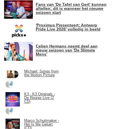
Fans van 'De Tafel van Gert' kunnen
aftellen: dit is wanneer het nieuwe
seizoen start
'Proximus Presenteert: Antwerp
Pride Live 2026' volledig in beeld
Celien Hermans neemt deel aan
nieuw seizoen van 'De Slimste
Mens'
Michael: Songs from
the Motion Picture
K3 - K3 Originals -
De Reünie Live (2
CD)
Marco Schuitmaker -
Het Is Me Gelukt
(CD)