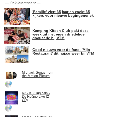
—
Ook interessant
—
'Familie' viert 35 jaar en zoekt 35
kijkers voor nieuwe begingeneriek
Kamping Kitsch Club pakt deze
week uit met eigen driedelige
docuserie bij VTM
Goed nieuws voor de fans: 'Mijn
Restaurant' dit najaar weer bij VTM
Michael: Songs from
the Motion Picture
K3 - K3 Originals -
De Reünie Live (2
CD)