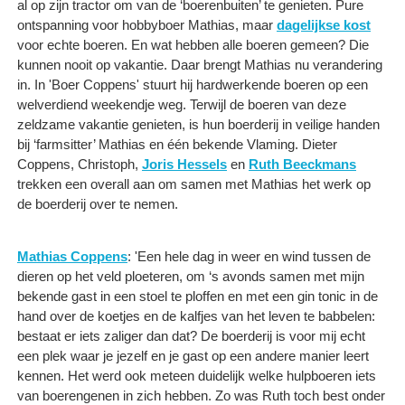
al op zijn tractor om van de ‘boerenbuiten’ te genieten. Pure
ontspanning voor hobbyboer Mathias, maar
dagelijkse kost
voor echte boeren. En wat hebben alle boeren gemeen? Die
kunnen nooit op vakantie. Daar brengt Mathias nu verandering
in. In 'Boer Coppens' stuurt hij hardwerkende boeren op een
welverdiend weekendje weg. Terwijl de boeren van deze
zeldzame vakantie genieten, is hun boerderij in veilige handen
bij ‘farmsitter’ Mathias en één bekende Vlaming. Dieter
Coppens, Christoph,
Joris Hessels
en
Ruth Beeckmans
trekken een overall aan om samen met Mathias het werk op
de boerderij over te nemen.
Mathias Coppens
: 'Een hele dag in weer en wind tussen de
dieren op het veld ploeteren, om ‘s avonds samen met mijn
bekende gast in een stoel te ploffen en met een gin tonic in de
hand over de koetjes en de kalfjes van het leven te babbelen:
bestaat er iets zaliger dan dat? De boerderij is voor mij echt
een plek waar je jezelf en je gast op een andere manier leert
kennen. Het werd ook meteen duidelijk welke hulpboeren iets
van boerengenen in zich hebben. Zo was Ruth toch best onder