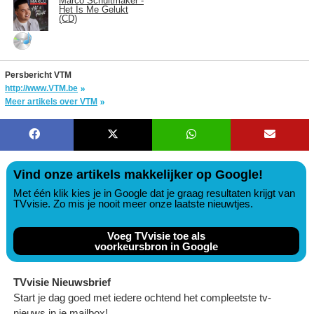
Marco Schuitmaker -
Het Is Me Gelukt
(CD)
Persbericht VTM
http://www.VTM.be
Meer artikels over VTM
Vind onze artikels makkelijker op Google!
Met één klik kies je in Google dat je graag resultaten krijgt van
TVvisie. Zo mis je nooit meer onze laatste nieuwtjes.
Voeg TVvisie toe als
voorkeursbron in Google
TVvisie Nieuwsbrief
Start je dag goed met iedere ochtend het compleetste tv-
nieuws in je mailbox!