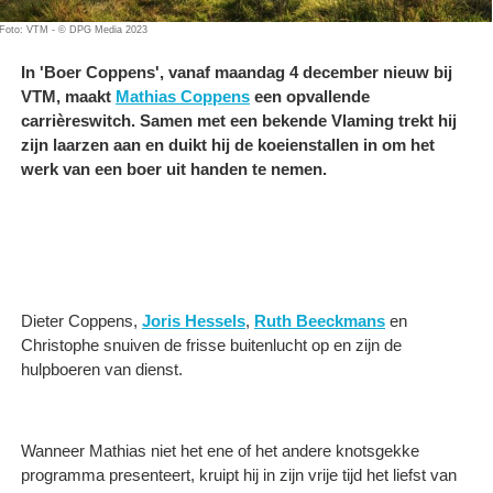
Foto: VTM - © DPG Media 2023
In 'Boer Coppens', vanaf maandag 4 december nieuw bij
VTM, maakt
Mathias Coppens
een opvallende
carrièreswitch. Samen met een bekende Vlaming trekt hij
zijn laarzen aan en duikt hij de koeienstallen in om het
werk van een boer uit handen te nemen.
Dieter Coppens,
Joris Hessels
,
Ruth Beeckmans
en
Christophe snuiven de frisse buitenlucht op en zijn de
hulpboeren van dienst.
Wanneer Mathias niet het ene of het andere knotsgekke
programma presenteert, kruipt hij in zijn vrije tijd het liefst van