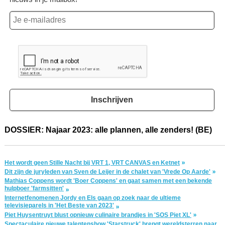
Inschrijven
DOSSIER: Najaar 2023: alle plannen, alle zenders! (BE)
Het wordt geen Stille Nacht bij VRT 1, VRT CANVAS en Ketnet
Dit zijn de juryleden van Sven de Leijer in de chalet van 'Vrede Op Aarde'
Mathias Coppens wordt 'Boer Coppens' en gaat samen met een bekende
hulpboer 'farmsitten'
Internetfenomenen Jordy en Els gaan op zoek naar de ultieme
televisieparels in 'Het Beste van 2023'
Piet Huysentruyt blust opnieuw culinaire brandjes in 'SOS Piet XL'
Spectaculaire nieuwe talentenshow 'Starstruck' brengt wereldsterren naar