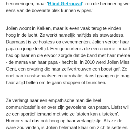
herinneringen, maar '
Blind Getrouwd
' zou die herinnering wel
eens van de bovenste plek kunnen wippen.'
Jolien woont in Kalken, maar is even vaak terug te vinden
hoog in de lucht. Ze werkt namelijk halftijds als stewardess.
Daarnaast is ze hostess op evenementen. Jolien verloor haar
papa op jonge leeftijd. Een gebeurtenis die een enorme impact
had op haar en die ervoor zorgde dat de band met haar mémé
- de mama van haar papa - hecht is. In 2010 werd Jolien Miss
Gent, een ervaring die haar zelfvertrouwen een boost gaf. Ze
doet aan kunstschaatsen en acrobatie, danst graag en je mag
haar altijd bellen om te gaan shoppen of brunchen.
Ze verlangt naar een empathische man die heel
communicatief is en over zijn gevoelens kan praten. Liefst wil
ze een sportief iemand met wie ze 'stoten kan uitsteken'.
Humor staat dus ook hoog op haar verlanglijstje. Als ze de
ware zou vinden, is Jolien helemaal klaar om zich te settelen.