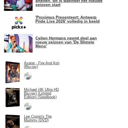
aftellen: dit is wanneer het nieuwe
seizoen start
'Proximus Presenteert: Antwerp
Pride Live 2026' volledig in beeld
Celien Hermans neemt deel aan
nieuw seizoen van 'De Slimste
Mens'
Avatar - Fire And Ash
(Blu-ray)
Michael (4K Ultra HD
Blu-ray) (Limited
Edition) (Steelbook)
Lee Cronin's The
Mummy (DVD)