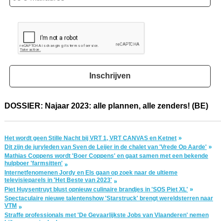
Inschrijven
DOSSIER: Najaar 2023: alle plannen, alle zenders! (BE)
Het wordt geen Stille Nacht bij VRT 1, VRT CANVAS en Ketnet
Dit zijn de juryleden van Sven de Leijer in de chalet van 'Vrede Op Aarde'
Mathias Coppens wordt 'Boer Coppens' en gaat samen met een bekende
hulpboer 'farmsitten'
Internetfenomenen Jordy en Els gaan op zoek naar de ultieme
televisieparels in 'Het Beste van 2023'
Piet Huysentruyt blust opnieuw culinaire brandjes in 'SOS Piet XL'
Spectaculaire nieuwe talentenshow 'Starstruck' brengt wereldsterren naar
VTM
Straffe professionals met 'De Gevaarlijkste Jobs van Vlaanderen' nemen