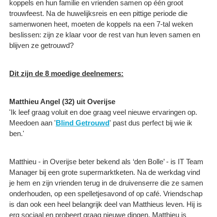
koppels en hun familie en vrienden samen op één groot
trouwfeest. Na de huwelijksreis en een pittige periode die
samenwonen heet, moeten de koppels na een 7-tal weken
beslissen: zijn ze klaar voor de rest van hun leven samen en
blijven ze getrouwd?
Dit zijn de 8 moedige deelnemers:
Matthieu Angel (32) uit Overijse
'Ik leef graag voluit en doe graag veel nieuwe ervaringen op.
Meedoen aan '
Blind Getrouwd
' past dus perfect bij wie ik
ben.'
Matthieu - in Overijse beter bekend als ‘den Bolle’ - is IT Team
Manager bij een grote supermarktketen. Na de werkdag vind
je hem en zijn vrienden terug in de druivenserre die ze samen
onderhouden, op een spelletjesavond of op café. Vriendschap
is dan ook een heel belangrijk deel van Matthieus leven. Hij is
erg sociaal en probeert graag nieuwe dingen. Matthieu is