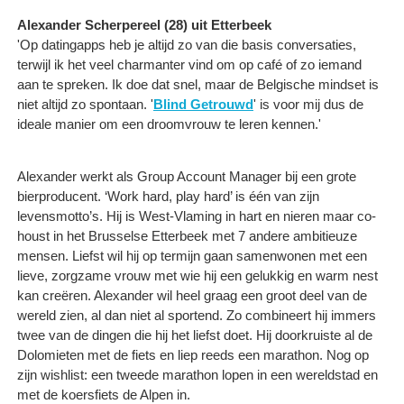
Alexander Scherpereel (28) uit Etterbeek
'Op datingapps heb je altijd zo van die basis conversaties,
terwijl ik het veel charmanter vind om op café of zo iemand
aan te spreken. Ik doe dat snel, maar de Belgische mindset is
niet altijd zo spontaan. '
Blind Getrouwd
' is voor mij dus de
ideale manier om een droomvrouw te leren kennen.'
Alexander werkt als Group Account Manager bij een grote
bierproducent. ‘Work hard, play hard’ is één van zijn
levensmotto’s. Hij is West-Vlaming in hart en nieren maar co-
houst in het Brusselse Etterbeek met 7 andere ambitieuze
mensen. Liefst wil hij op termijn gaan samenwonen met een
lieve, zorgzame vrouw met wie hij een gelukkig en warm nest
kan creëren. Alexander wil heel graag een groot deel van de
wereld zien, al dan niet al sportend. Zo combineert hij immers
twee van de dingen die hij het liefst doet. Hij doorkruiste al de
Dolomieten met de fiets en liep reeds een marathon. Nog op
zijn wishlist: een tweede marathon lopen in een wereldstad en
met de koersfiets de Alpen in.