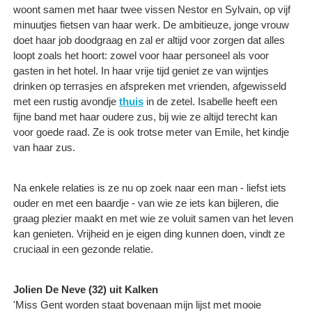
woont samen met haar twee vissen Nestor en Sylvain, op vijf
minuutjes fietsen van haar werk. De ambitieuze, jonge vrouw
doet haar job doodgraag en zal er altijd voor zorgen dat alles
loopt zoals het hoort: zowel voor haar personeel als voor
gasten in het hotel. In haar vrije tijd geniet ze van wijntjes
drinken op terrasjes en afspreken met vrienden, afgewisseld
met een rustig avondje
thuis
in de zetel. Isabelle heeft een
fijne band met haar oudere zus, bij wie ze altijd terecht kan
voor goede raad. Ze is ook trotse meter van Emile, het kindje
van haar zus.
Na enkele relaties is ze nu op zoek naar een man - liefst iets
ouder en met een baardje - van wie ze iets kan bijleren, die
graag plezier maakt en met wie ze voluit samen van het leven
kan genieten. Vrijheid en je eigen ding kunnen doen, vindt ze
cruciaal in een gezonde relatie.
Jolien De Neve (32) uit Kalken
'Miss Gent worden staat bovenaan mijn lijst met mooie