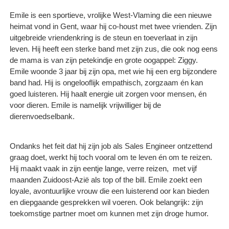
Emile is een sportieve, vrolijke West-Vlaming die een nieuwe
heimat vond in Gent, waar hij co-houst met twee vrienden. Zijn
uitgebreide vriendenkring is de steun en toeverlaat in zijn
leven. Hij heeft een sterke band met zijn zus, die ook nog eens
de mama is van zijn petekindje en grote oogappel: Ziggy.
Emile woonde 3 jaar bij zijn opa, met wie hij een erg bijzondere
band had. Hij is ongelooflijk empathisch, zorgzaam én kan
goed luisteren. Hij haalt energie uit zorgen voor mensen, én
voor dieren. Emile is namelijk vrijwilliger bij de
dierenvoedselbank.
Ondanks het feit dat hij zijn job als Sales Engineer ontzettend
graag doet, werkt hij toch vooral om te leven én om te reizen.
Hij maakt vaak in zijn eentje lange, verre reizen, met vijf
maanden Zuidoost-Azië als top of the bill. Emile zoekt een
loyale, avontuurlijke vrouw die een luisterend oor kan bieden
en diepgaande gesprekken wil voeren. Ook belangrijk: zijn
toekomstige partner moet om kunnen met zijn droge humor.