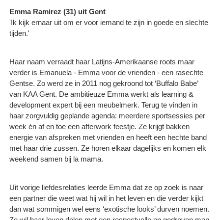
Emma Ramirez (31) uit Gent
'Ik kijk ernaar uit om er voor iemand te zijn in goede en slechte
tijden.'
Haar naam verraadt haar Latijns-Amerikaanse roots maar
verder is Emanuela - Emma voor de vrienden - een rasechte
Gentse. Zo werd ze in 2011 nog gekroond tot ‘Buffalo Babe’
van KAA Gent. De ambitieuze Emma werkt als learning &
development expert bij een meubelmerk. Terug te vinden in
haar zorgvuldig geplande agenda: meerdere sportsessies per
week én af en toe een afterwork feestje. Ze krijgt bakken
energie van afspreken met vrienden en heeft een hechte band
met haar drie zussen. Ze horen elkaar dagelijks en komen elk
weekend samen bij la mama.
Uit vorige liefdesrelaties leerde Emma dat ze op zoek is naar
een partner die weet wat hij wil in het leven en die verder kijkt
dan wat sommigen wel eens ‘exotische looks’ durven noemen.
Ze wil haar leven delen met een respectvolle en gedreven man