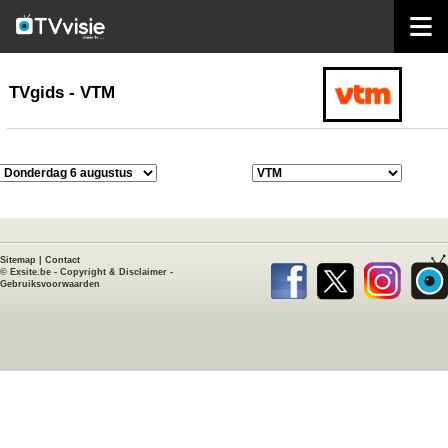
home
TVgids
TVgids - VTM
Sitemap
|
Contact
©
Exsite.be
-
Copyright & Disclaimer
-
Gebruiksvoorwaarden