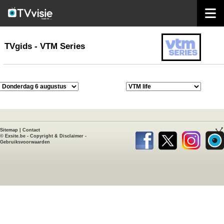
home
TVgids
TVgids - VTM Series
Sitemap
|
Contact
©
Exsite.be
-
Copyright & Disclaimer
-
Gebruiksvoorwaarden