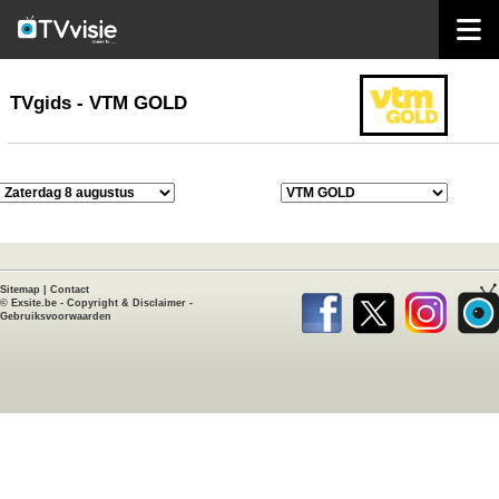
home
TVgids
TVgids - VTM GOLD
Sitemap
|
Contact
©
Exsite.be
-
Copyright & Disclaimer
-
Gebruiksvoorwaarden