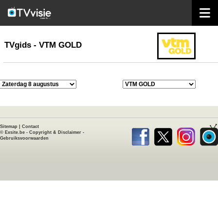
home
TVgids
TVgids - VTM GOLD
Sitemap
|
Contact
©
Exsite.be
-
Copyright & Disclaimer
-
Gebruiksvoorwaarden