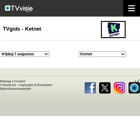
home
TVgids
TVgids - Ketnet
Sitemap
|
Contact
©
Exsite.be
-
Copyright & Disclaimer
-
Gebruiksvoorwaarden