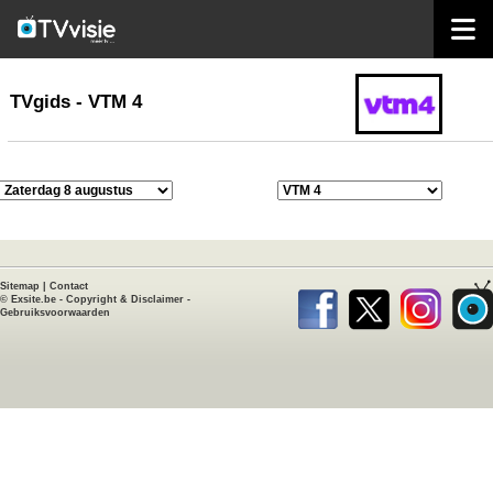
home
TVgids
TVgids - VTM 4
Sitemap
|
Contact
©
Exsite.be
-
Copyright & Disclaimer
-
Gebruiksvoorwaarden