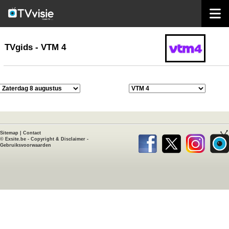
home
TVgids
TVgids - VTM 4
Sitemap
|
Contact
©
Exsite.be
-
Copyright & Disclaimer
-
Gebruiksvoorwaarden