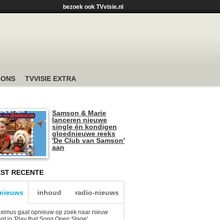
bezoek ook TVvisie.nl
 ONS
TVVISIE EXTRA
Samson & Marie
lanceren nieuwe
single én kondigen
gloednieuwe reeks
'De Club van Samson'
aan
ST RECENTE
-nieuws
inhoud
radio-nieuws
ximus gaat opnieuw op zoek naar nieuw
ent in 'Play that Song Open Stage'