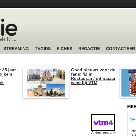
STREAMING
TVGIDS
FICHES
REDACTIE
CONTACTEER
t 35 jaar
Goed nieuws voor de
kijkers
fans: 'Mijn
Restaurant' dit najaar
ek
weer bij VTM
MEE
tv
Pro
Andere zender »
tal