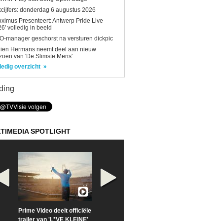
kcijfers: donderdag 6 augustus 2026
oximus Presenteert: Antwerp Pride Live
6' volledig in beeld
-manager geschorst na versturen dickpic
lien Hermans neemt deel aan nieuw
zoen van 'De Slimste Mens'
ledig overzicht
ding
TIMEDIA SPOTLIGHT
Prime Video deelt officiële
Check nu de officiële
Neem samen m
trailer van 'L*VE KLEINE'
trailer van 'The Last
een kijkje op '