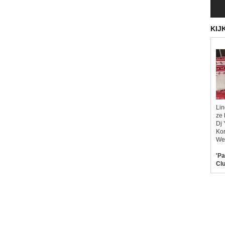
KIJ
Lin
ze 
Dj 
Kor
Wel
'Pa
Clu