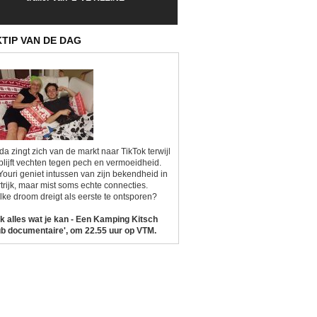
Sunrise'
Kitsch'
KTIP VAN DE DAG
da zingt zich van de markt naar TikTok terwijl
blijft vechten tegen pech en vermoeidheid.
Youri geniet intussen van zijn bekendheid in
trijk, maar mist soms echte connecties.
ke droom dreigt als eerste te ontsporen?
k alles wat je kan - Een Kamping Kitsch
b documentaire', om 22.55 uur op VTM.