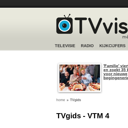
TELEVISIE
RADIO
KIJKCIJFERS
'Familie' vier
en zoekt 35 
voor nieuwe
begingeneri
home
TVgids
TVgids - VTM 4