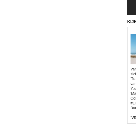
KIJ
Van
zic
'Tr
van
You
'Ma
Ook
#L
Bar
'VR