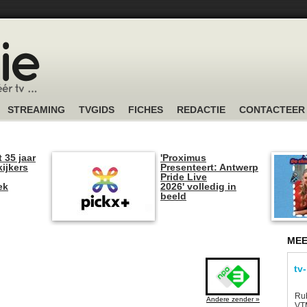
STREAMING
TVGIDS
FICHES
REDACTIE
CONTACTEER
t 35 jaar
'Proximus
kijkers
Presenteert: Antwerp
Pride Live
ek
2026' volledig in
beeld
MEE
tv
Rub
Andere zender »
VTM