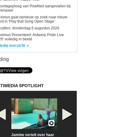
portageploeg van PowNed aangevallen bij
renasiel
ximus gaat opnieuw op zoek naar nieuw
ent in 'Play that Song Open Stage'
kcijfers: donderdag 6 augustus 2026
oximus Presenteert: Antwerp Pride Live
6' volledig in beeld
ledig overzicht
ding
TIMEDIA SPOTLIGHT
Jamine vertelt over haar
Prime Video deelt officiële
Check nu de offi