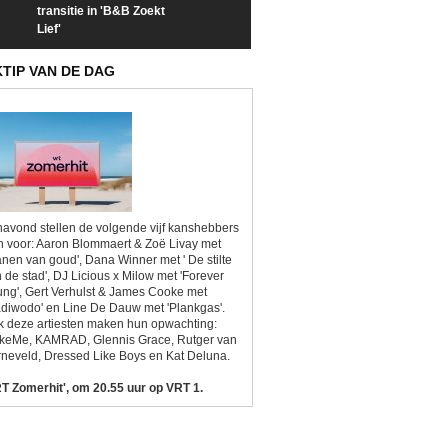
transitie in 'B&B Zoekt
trailer van 'L*VE KLEINE'
trailer van 'The
Lief'
Sunrise'
KTIP VAN DE DAG
avond stellen de volgende vijf kanshebbers
h voor: Aaron Blommaert & Zoë Livay met
anen van goud', Dana Winner met ' De stilte
 de stad', DJ Licious x Milow met 'Forever
ng', Gert Verhulst & James Cooke met
diwodo' en Line De Dauw met 'Plankgas'.
 deze artiesten maken hun opwachting:
ikeMe, KAMRAD, Glennis Grace, Rutger van
neveld, Dressed Like Boys en Kat Deluna.
T Zomerhit', om 20.55 uur op VRT 1.