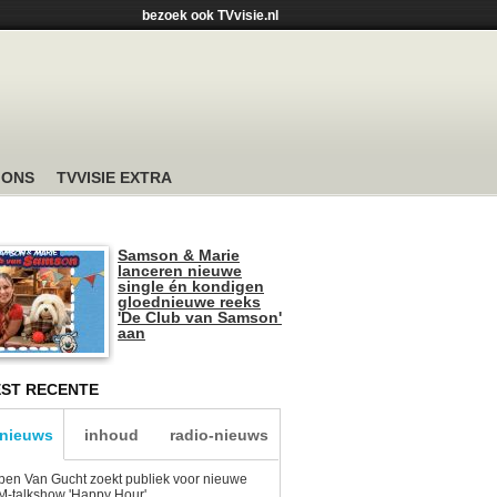
bezoek ook TVvisie.nl
 ONS
TVVISIE EXTRA
Samson & Marie
lanceren nieuwe
single én kondigen
gloednieuwe reeks
'De Club van Samson'
aan
ST RECENTE
-nieuws
inhoud
radio-nieuws
en Van Gucht zoekt publiek voor nieuwe
-talkshow 'Happy Hour'