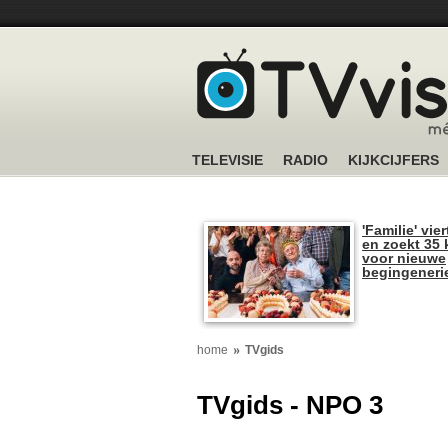
TELEVISIE
RADIO
KIJKCIJFERS
'Familie' vier
en zoekt 35 
voor nieuwe
begingeneri
home
TVgids
TVgids - NPO 3