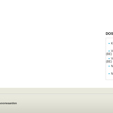
DOS
K
V
(BE)
V
(BE)
N
N
voorwaarden