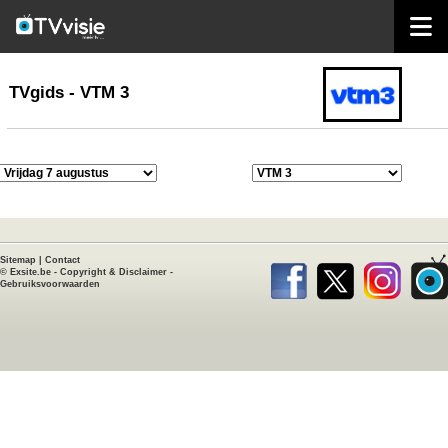
home
TVgids
TVgids - VTM 3
Sitemap
|
Contact
©
Exsite.be
-
Copyright & Disclaimer
-
Gebruiksvoorwaarden