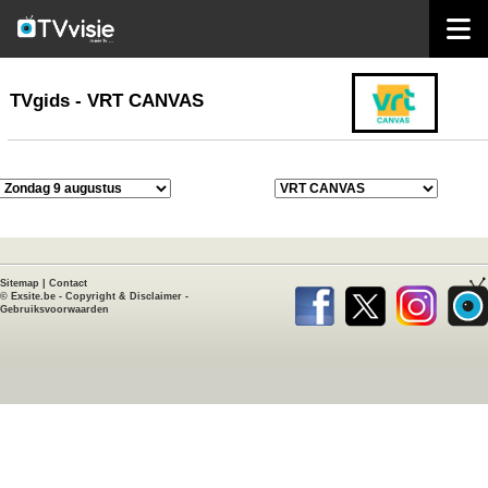
home
TVgids
TVgids - VRT CANVAS
Sitemap
|
Contact
©
Exsite.be
-
Copyright & Disclaimer
-
Gebruiksvoorwaarden