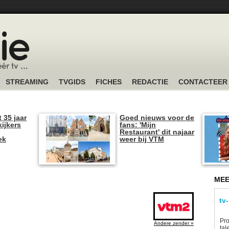
STREAMING
TVGIDS
FICHES
REDACTIE
CONTACTEER
t 35 jaar
Goed nieuws voor de
kijkers
fans: 'Mijn
Restaurant' dit najaar
ek
weer bij VTM
MEE
tv
Pro
Andere zender »
tal