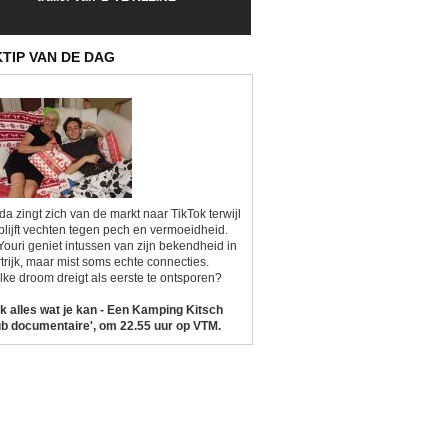
Sunrise'
Kitsch'
KTIP VAN DE DAG
da zingt zich van de markt naar TikTok terwijl
blijft vechten tegen pech en vermoeidheid.
Youri geniet intussen van zijn bekendheid in
trijk, maar mist soms echte connecties.
ke droom dreigt als eerste te ontsporen?
k alles wat je kan - Een Kamping Kitsch
b documentaire', om 22.55 uur op VTM.