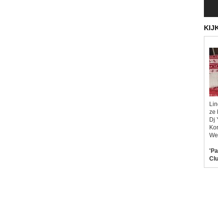
KIJ
Lin
ze 
Dj 
Kor
Wel
'Pa
Clu