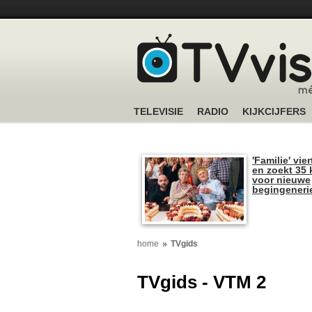
TELEVISIE
RADIO
KIJKCIJFERS
'Familie' vier
en zoekt 35 
voor nieuwe
begingeneri
home
TVgids
TVgids - VTM 2