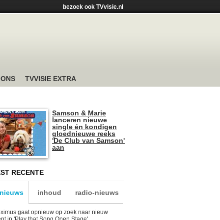
bezoek ook TVvisie.nl
 ONS
TVVISIE EXTRA
Samson & Marie
lanceren nieuwe
single én kondigen
gloednieuwe reeks
'De Club van Samson'
aan
ST RECENTE
-nieuws
inhoud
radio-nieuws
ximus gaat opnieuw op zoek naar nieuw
ent in 'Play that Song Open Stage'