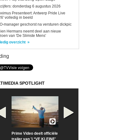
kcijfers: donderdag 6 augustus 2026
oximus Presenteert: Antwerp Pride Live
6' volledig in beeld
-manager geschorst na versturen dickpic
lien Hermans neemt deel aan nieuw
zoen van 'De Slimste Mens'
ledig overzicht
ding
TIMEDIA SPOTLIGHT
Prime Video deelt officiële
Check nu de officiële
Neem samen m
trailer van 'L*VE KLEINE'
trailer van 'The Last
een kijkje op '