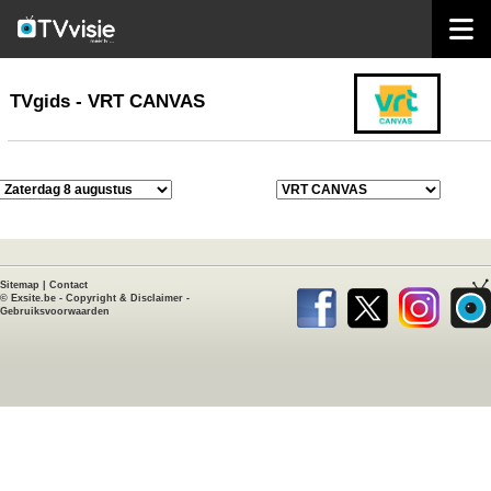
home
TVgids
TVgids - VRT CANVAS
Sitemap
|
Contact
©
Exsite.be
-
Copyright & Disclaimer
-
Gebruiksvoorwaarden