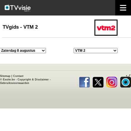
home
TVgids
TVgids - VTM 2
Sitemap
|
Contact
©
Exsite.be
-
Copyright & Disclaimer
-
Gebruiksvoorwaarden