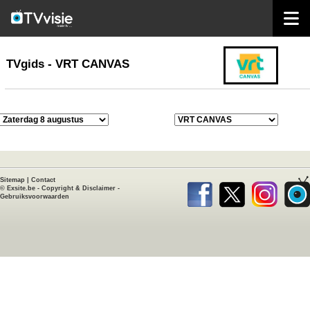
home
TVgids
TVgids - VRT CANVAS
Sitemap
|
Contact
©
Exsite.be
-
Copyright & Disclaimer
-
Gebruiksvoorwaarden