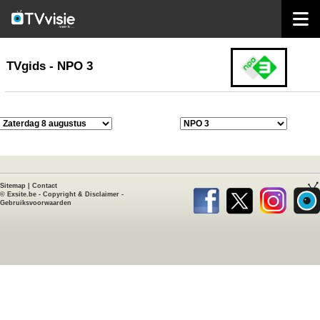
home
TVgids
TVgids - NPO 3
Sitemap
|
Contact
©
Exsite.be
-
Copyright & Disclaimer
-
Gebruiksvoorwaarden