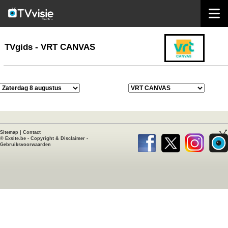
home
TVgids
TVgids - VRT CANVAS
Sitemap
|
Contact
©
Exsite.be
-
Copyright & Disclaimer
-
Gebruiksvoorwaarden