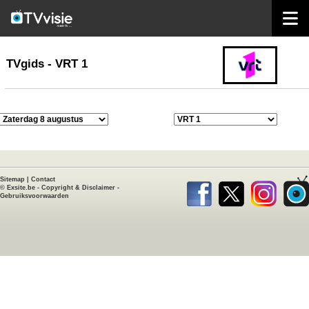
home
TVgids
TVgids - VRT 1
Sitemap
|
Contact
©
Exsite.be
-
Copyright & Disclaimer
-
Gebruiksvoorwaarden