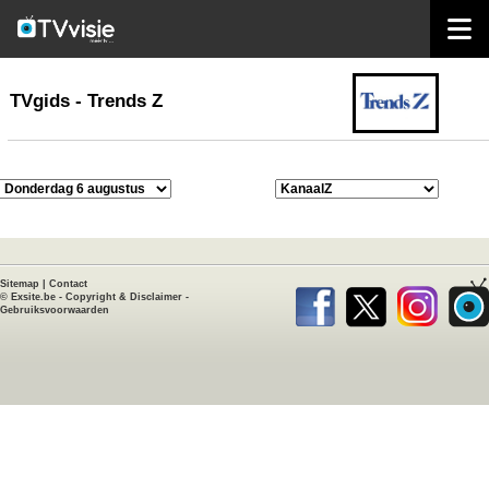
home
TVgids
TVgids - Trends Z
Sitemap
|
Contact
©
Exsite.be
-
Copyright & Disclaimer
-
Gebruiksvoorwaarden