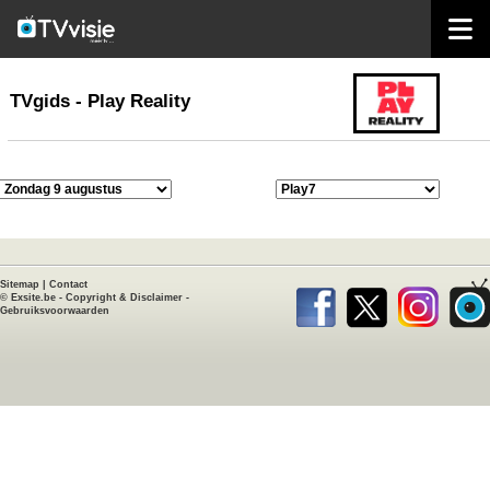
home
TVgids
TVgids - Play Reality
Sitemap
|
Contact
©
Exsite.be
-
Copyright & Disclaimer
-
Gebruiksvoorwaarden