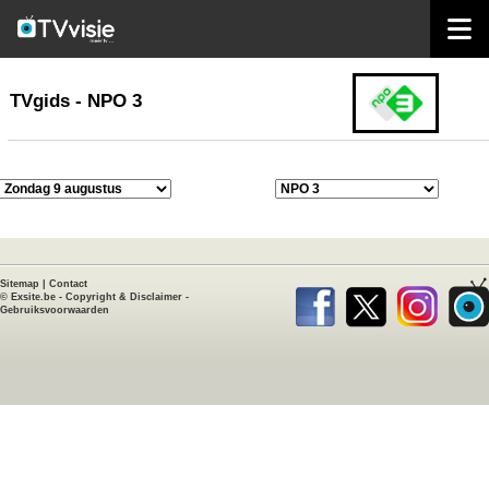
home
TVgids
TVgids - NPO 3
Sitemap
|
Contact
©
Exsite.be
-
Copyright & Disclaimer
-
Gebruiksvoorwaarden