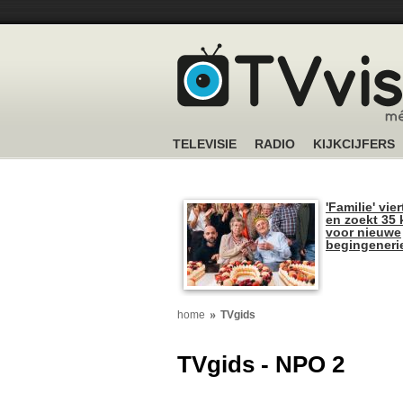
TELEVISIE
RADIO
KIJKCIJFERS
'Familie' vier
en zoekt 35 
voor nieuwe
begingeneri
home
TVgids
TVgids - NPO 2