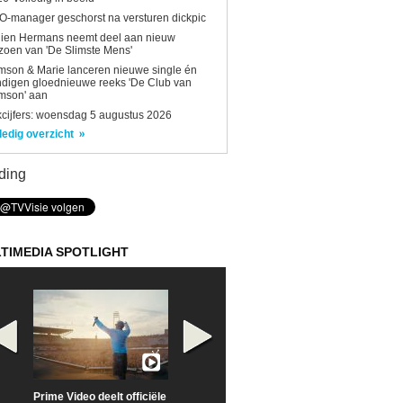
-manager geschorst na versturen dickpic
lien Hermans neemt deel aan nieuw
zoen van 'De Slimste Mens'
son & Marie lanceren nieuwe single én
digen gloednieuwe reeks 'De Club van
mson' aan
kcijfers: woensdag 5 augustus 2026
ledig overzicht
ding
TIMEDIA SPOTLIGHT
Prime Video deelt officiële
Check nu de officiële
Neem samen m