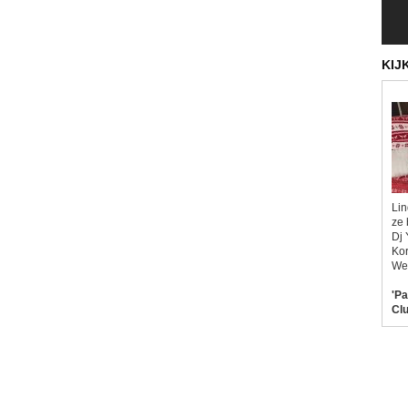
KIJ
Lin
ze 
Dj 
Kor
Wel
'Pa
Clu