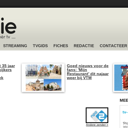
STREAMING
TVGIDS
FICHES
REDACTIE
CONTACTEER
t 35 jaar
Goed nieuws voor de
kijkers
fans: 'Mijn
Restaurant' dit najaar
ek
weer bij VTM
MEE
tv
'Pr
Andere zender »
202