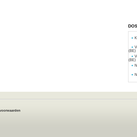
DOS
K
V
(BE)
V
(BE)
N
N
voorwaarden