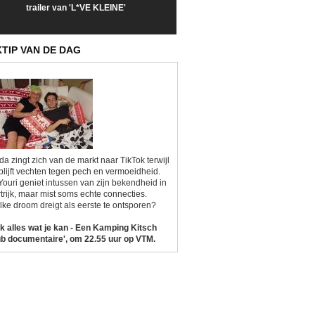
trailer van 'L*VE KLEINE'
trailer van 'The Last
een kijkje op '
Sunrise'
Kitsch'
KTIP VAN DE DAG
da zingt zich van de markt naar TikTok terwijl
blijft vechten tegen pech en vermoeidheid.
Youri geniet intussen van zijn bekendheid in
trijk, maar mist soms echte connecties.
ke droom dreigt als eerste te ontsporen?
k alles wat je kan - Een Kamping Kitsch
b documentaire', om 22.55 uur op VTM.