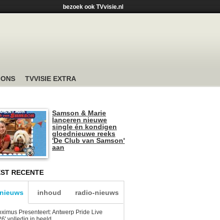
bezoek ook TVvisie.nl
 ONS
TVVISIE EXTRA
Samson & Marie
lanceren nieuwe
single én kondigen
gloednieuwe reeks
'De Club van Samson'
aan
ST RECENTE
-nieuws
inhoud
radio-nieuws
oximus Presenteert: Antwerp Pride Live
6' volledig in beeld