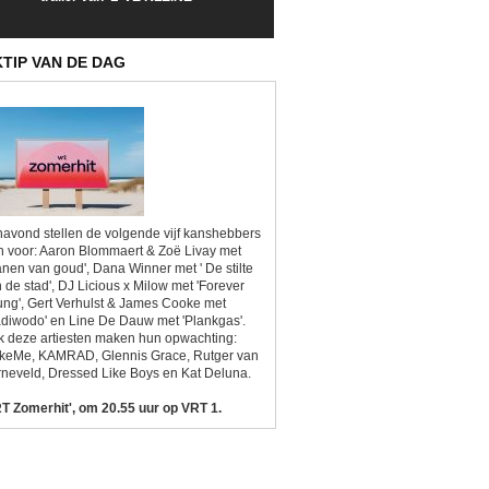
Sunrise'
Kitsch'
KTIP VAN DE DAG
avond stellen de volgende vijf kanshebbers
h voor: Aaron Blommaert & Zoë Livay met
anen van goud', Dana Winner met ' De stilte
 de stad', DJ Licious x Milow met 'Forever
ng', Gert Verhulst & James Cooke met
diwodo' en Line De Dauw met 'Plankgas'.
 deze artiesten maken hun opwachting:
ikeMe, KAMRAD, Glennis Grace, Rutger van
neveld, Dressed Like Boys en Kat Deluna.
T Zomerhit', om 20.55 uur op VRT 1.