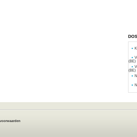
DOS
K
V
(BE)
V
(BE)
N
N
voorwaarden