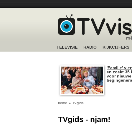
TELEVISIE
RADIO
KIJKCIJFERS
'Familie' vier
en zoekt 35 
voor nieuwe
begingeneri
home
TVgids
TVgids - njam!