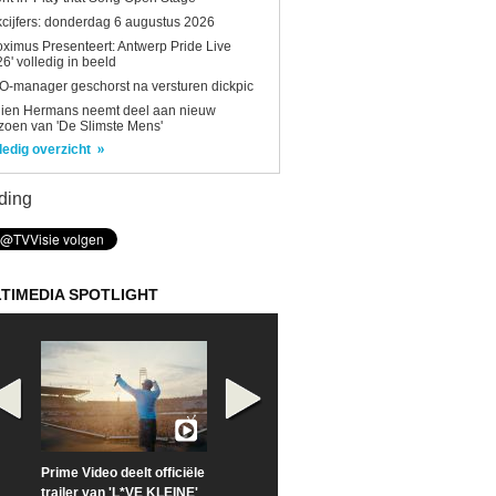
kcijfers: donderdag 6 augustus 2026
oximus Presenteert: Antwerp Pride Live
6' volledig in beeld
-manager geschorst na versturen dickpic
lien Hermans neemt deel aan nieuw
zoen van 'De Slimste Mens'
ledig overzicht
ding
TIMEDIA SPOTLIGHT
Prime Video deelt officiële
Check nu de officiële
Neem samen m
trailer van 'L*VE KLEINE'
trailer van 'The Last
een kijkje op '