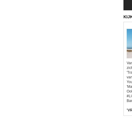
KIJ
Van
zic
'Tr
van
You
'Ma
Ook
#L
Bar
'VR