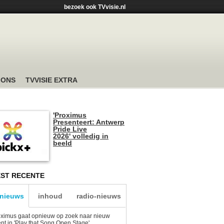
bezoek ook TVvisie.nl
 ONS
TVVISIE EXTRA
'Proximus
Presenteert: Antwerp
Pride Live
2026' volledig in
beeld
ST RECENTE
-nieuws
inhoud
radio-nieuws
ximus gaat opnieuw op zoek naar nieuw
ent in 'Play that Song Open Stage'