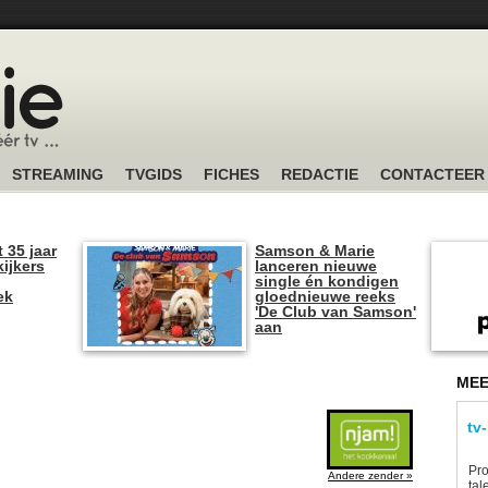
STREAMING
TVGIDS
FICHES
REDACTIE
CONTACTEER
t 35 jaar
Samson & Marie
kijkers
lanceren nieuwe
single én kondigen
ek
gloednieuwe reeks
'De Club van Samson'
aan
MEE
tv
Pro
Andere zender »
tal