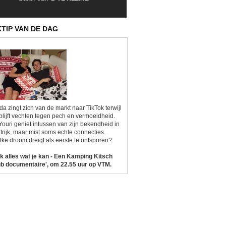
Sunrise'
Kitsch'
KTIP VAN DE DAG
da zingt zich van de markt naar TikTok terwijl
blijft vechten tegen pech en vermoeidheid.
Youri geniet intussen van zijn bekendheid in
trijk, maar mist soms echte connecties.
ke droom dreigt als eerste te ontsporen?
k alles wat je kan - Een Kamping Kitsch
b documentaire', om 22.55 uur op VTM.