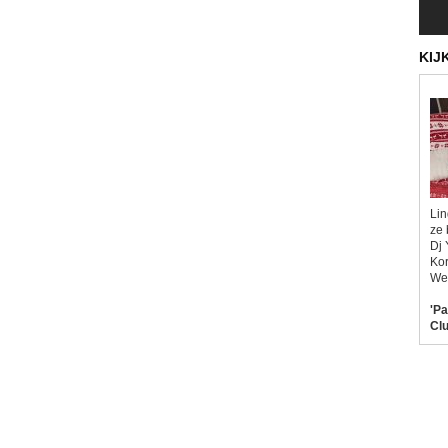
KIJ
Lin
ze 
Dj 
Kor
Wel
'Pa
Clu