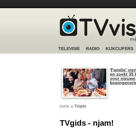
TELEVISIE
RADIO
KIJKCIJFERS
'Familie' vier
en zoekt 35 
voor nieuwe
begingeneri
home
TVgids
TVgids - njam!