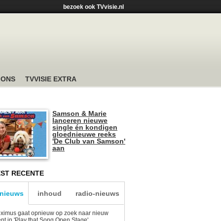
bezoek ook TVvisie.nl
 ONS
TVVISIE EXTRA
Samson & Marie
lanceren nieuwe
single én kondigen
gloednieuwe reeks
'De Club van Samson'
aan
ST RECENTE
-nieuws
inhoud
radio-nieuws
ximus gaat opnieuw op zoek naar nieuw
ent in 'Play that Song Open Stage'