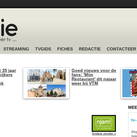
STREAMING
TVGIDS
FICHES
REDACTIE
CONTACTEER
t 35 jaar
Goed nieuws voor de
kijkers
fans: 'Mijn
Restaurant' dit najaar
ek
weer bij VTM
MEE
tv
Pro
Andere zender »
tal