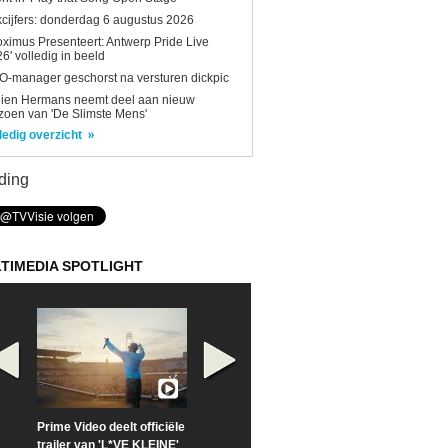
kcijfers: donderdag 6 augustus 2026
oximus Presenteert: Antwerp Pride Live
6' volledig in beeld
-manager geschorst na versturen dickpic
lien Hermans neemt deel aan nieuw
zoen van 'De Slimste Mens'
ledig overzicht
ding
TIMEDIA SPOTLIGHT
Prime Video deelt officiële
Check nu de officiële
Neem samen m
trailer van 'L*VE KLEINE'
trailer van 'The Last
een kijkje op '