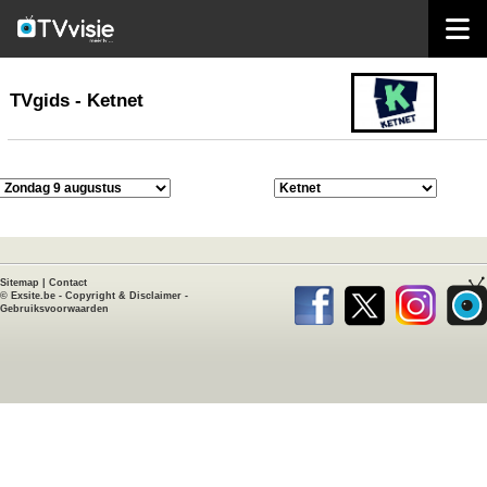
home
TVgids
TVgids - Ketnet
Sitemap
|
Contact
©
Exsite.be
-
Copyright & Disclaimer
-
Gebruiksvoorwaarden