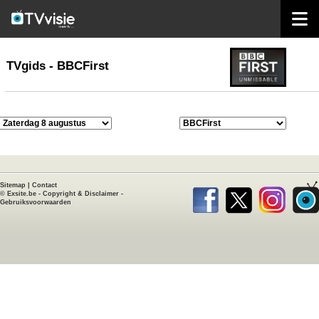
home
TVgids
TVgids - BBCFirst
Sitemap
|
Contact
©
Exsite.be
-
Copyright & Disclaimer
-
Gebruiksvoorwaarden