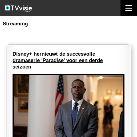
home
streaming
Streaming
Disney+ hernieuwt de succesvolle
dramaserie 'Paradise' voor een derde
seizoen