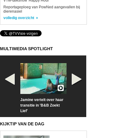
VTM-talkshow 'Happy Hour'
Reportageploeg van PowNed aangevallen bij
dierenasiel
volledig overzicht
MULTIMEDIA SPOTLIGHT
Jamine vertelt over haar
Prime Video deelt officiële
Check nu d
transitie in 'B&B Zoekt
trailer van 'L*VE KLEINE'
trailer van
Lief'
Sunrise'
KIJKTIP VAN DE DAG