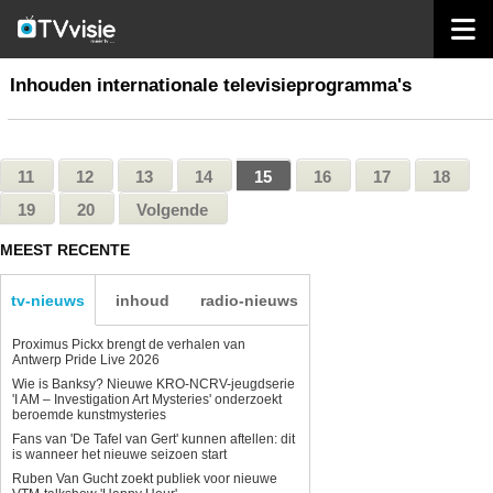
home
inhoud internationaal
Inhouden internationale televisieprogramma's
11
12
13
14
15
16
17
18
19
20
Volgende
MEEST RECENTE
tv-nieuws
inhoud
radio-nieuws
Proximus Pickx brengt de verhalen van
Antwerp Pride Live 2026
Wie is Banksy? Nieuwe KRO-NCRV-jeugdserie
'I AM – Investigation Art Mysteries' onderzoekt
beroemde kunstmysteries
Fans van 'De Tafel van Gert' kunnen aftellen: dit
is wanneer het nieuwe seizoen start
Ruben Van Gucht zoekt publiek voor nieuwe