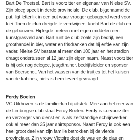
Bart De Troetsel. Bart is voorzitter en eigenaar van Nielse SV.
Zijn ploeg speelt in derde provinciale. De club, bijgenaamd de
put, ligt letterlijk in een put waar vroeger gebaggerd werd voor
klei. Toen de club dreigde te verdwijnen, kocht Bart de club en
de gebouwen. Hij legde meteen met eigen middelen een
kunstgrasveld aan. Bart runt de club zoals zijn bedrijf, een
groothandel in bier, water en frisdranken dat hij erfde van zijn
vader. Nielse SV bestaat al meer dan 100 jaar en het stadion
draagt ondertussen al 12 jaar zijn eigen naam. Naast voorzitter
is hij ook nog delegee, jeugdtrainer, bedrijfsleider en sponsor
van Beerschot. Van het wassen van de truitjes tot het kuisen
van de kabines, niets is hem teveel gevraagd.
Ferdy Boelen
VC Uikhoven is de familieclub bij uitstek. Mee aan het roer van
de Limburgse club staat Ferdy Boelen. Ferdy is co-voorzitter
en verzorger van dienst en is als zelfstandige schrijnwerker
ook al meer dan 35 jaar shirtsponsor. Naast Ferdy is ook een
heel groot deel van zijn familie betrokken bij de vierde
provincialer. Zijn vrouw Victoire doet de was en de plas en