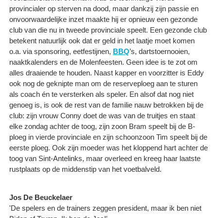
provincialer op sterven na dood, maar dankzij zijn passie en
onvoorwaardelijke inzet maakte hij er opnieuw een gezonde
club van die nu in tweede provinciale speelt. Een gezonde club
betekent natuurlijk ook dat er geld in het laatje moet komen
o.a. via sponsoring, eetfestijnen,
BBQ
’s, dartstoernooien,
naaktkalenders en de Molenfeesten. Geen idee is te zot om
alles draaiende te houden. Naast kapper en voorzitter is Eddy
ook nog de geknipte man om de reserveploeg aan te sturen
als coach én te versterken als speler. En alsof dat nog niet
genoeg is, is ook de rest van de familie nauw betrokken bij de
club: zijn vrouw Conny doet de was van de truitjes en staat
elke zondag achter de toog, zijn zoon Bram speelt bij de B-
ploeg in vierde provinciale en zijn schoonzoon Tim speelt bij de
eerste ploeg. Ook zijn moeder was het kloppend hart achter de
toog van Sint-Antelinks, maar overleed en kreeg haar laatste
rustplaats op de middenstip van het voetbalveld.
Jos De Beuckelaer
'De spelers en de trainers zeggen president, maar ik ben niet