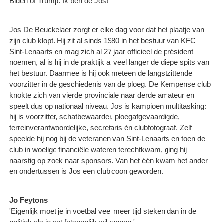
Biden of Trump. Ik ben de Jos!'
Jos De Beuckelaer zorgt er elke dag voor dat het plaatje van
zijn club klopt. Hij zit al sinds 1980 in het bestuur van KFC
Sint-Lenaarts en mag zich al 27 jaar officieel de président
noemen, al is hij in de praktijk al veel langer de diepe spits van
het bestuur. Daarmee is hij ook meteen de langstzittende
voorzitter in de geschiedenis van de ploeg. De Kempense club
knokte zich van vierde provinciale naar derde amateur en
speelt dus op nationaal niveau. Jos is kampioen multitasking:
hij is voorzitter, schatbewaarder, ploegafgevaardigde,
terreinverantwoordelijke, secretaris én clubfotograaf. Zelf
speelde hij nog bij de veteranen van Sint-Lenaarts en toen de
club in woelige financiële wateren terechtkwam, ging hij
naarstig op zoek naar sponsors. Van het één kwam het ander
en ondertussen is Jos een clubicoon geworden.
Jo Feytons
'Eigenlijk moet je in voetbal veel meer tijd steken dan in de
politiek als je dat fatsoenlijk wil runnen.'