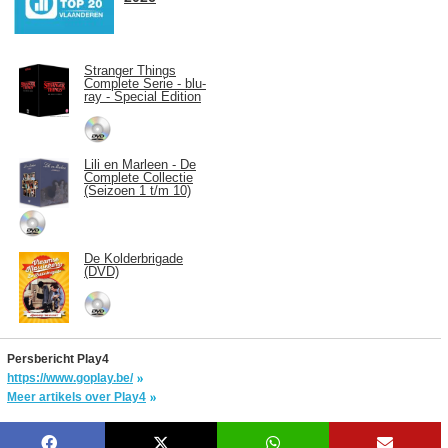
Stranger Things
Complete Serie - blu-
ray - Special Edition
Lili en Marleen - De
Complete Collectie
(Seizoen 1 t/m 10)
De Kolderbrigade
(DVD)
Persbericht Play4
https://www.goplay.be/
Meer artikels over Play4