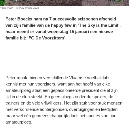
Foto: Play4 - © Play Media 2025
Peter Boeckx nam na 7 succesvolle seizoenen afscheid
van zijn familie van de happy few in 'The Sky is the Limit',
maar neemt er vanaf woensdag 15 januari een nieuwe
familie bij: 'FC De Voorzitters'.
Peter maakt binnen verschillende Vlaamse voetbalclubs
kennis met hun voorzitters, want aan het hoofd van elke
amateurploeg staat een gepassioneerde président die al zijn
tijd in de club steekt. En geen ploeg zonder de spelers, de
trainers en de vele vrijwilligers. Het zijn stuk voor stuk mensen
met verschillende achtergronden, overtuigingen en leeftijden,
maar wel één gemeenschappelijk doel: het succes van hun
amateurploeg. ​