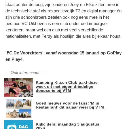
staat achter de toog, zijn kinderen Joey en Elke zitten mee in
de technische staf als respectievelijk T3 en digital manager én
zijn drie schoonbroers zetelen ook nog eens mee in het
bestuur. VC Uikhoven is een club onder de Limburgse
kerktoren, maar wel een club met veel verschillende
nationaliteiten, met Ferdy als houtlijm die alles bij elkaar houdt.
'FC De Voorzitters', vanaf woensdag 15 januari op GoPlay
en Play4.
—
Ook interessant
—
Kamping Kitsch Club pakt deze
week uit met eigen driedelige
docuserie bij VTM
Goed nieuws voor de fans: 'Mijn
Restaurant' dit najaar weer bij VTM
Kijkcijfers: maandag 3 augustus
2026