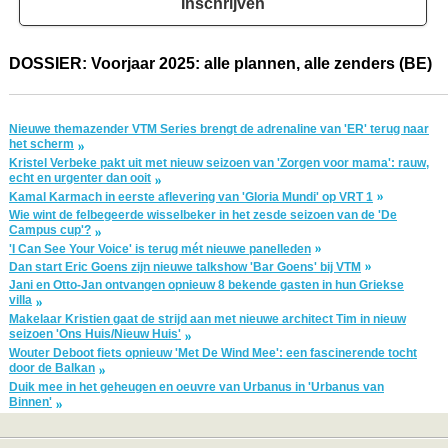
Inschrijven
DOSSIER: Voorjaar 2025: alle plannen, alle zenders (BE)
Nieuwe themazender VTM Series brengt de adrenaline van 'ER' terug naar
het scherm
Kristel Verbeke pakt uit met nieuw seizoen van 'Zorgen voor mama': rauw,
echt en urgenter dan ooit
Kamal Karmach in eerste aflevering van 'Gloria Mundi' op VRT 1
Wie wint de felbegeerde wisselbeker in het zesde seizoen van de 'De
Campus cup'?
'I Can See Your Voice' is terug mét nieuwe panelleden
Dan start Eric Goens zijn nieuwe talkshow 'Bar Goens' bij VTM
Jani en Otto-Jan ontvangen opnieuw 8 bekende gasten in hun Griekse
villa
Makelaar Kristien gaat de strijd aan met nieuwe architect Tim in nieuw
seizoen 'Ons Huis/Nieuw Huis'
Wouter Deboot fiets opnieuw 'Met De Wind Mee': een fascinerende tocht
door de Balkan
Duik mee in het geheugen en oeuvre van Urbanus in 'Urbanus van
Binnen'