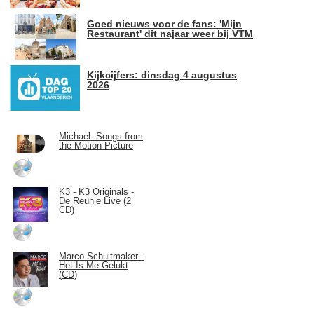
Goed nieuws voor de fans: 'Mijn
Restaurant' dit najaar weer bij VTM
Kijkcijfers: dinsdag 4 augustus
2026
Michael: Songs from
the Motion Picture
K3 - K3 Originals -
De Reünie Live (2
CD)
Marco Schuitmaker -
Het Is Me Gelukt
(CD)