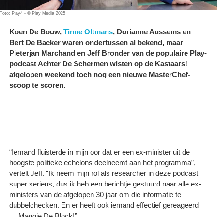
Foto: Play4 - © Play Media 2025
Koen De Bouw,
Tinne Oltmans
, Dorianne Aussems en
Bert De Backer waren ondertussen al bekend, maar
Pieterjan Marchand en Jeff Bronder van de populaire Play-
podcast Achter De Schermen wisten op de Kastaars!
afgelopen weekend toch nog een nieuwe MasterChef-
scoop te scoren.
“Iemand fluisterde in mijn oor dat er een ex-minister uit de
hoogste politieke echelons deelneemt aan het programma”,
vertelt Jeff. “Ik neem mijn rol als researcher in deze podcast
super serieus, dus ik heb een berichtje gestuurd naar alle ex-
ministers van de afgelopen 30 jaar om die informatie te
dubbelchecken. En er heeft ook iemand effectief gereageerd
… Maggie De Block!”