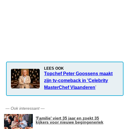
LEES OOK
Topchef Peter Goossens maakt
zijn tv-comeback in '
Celebrity
MasterChef Vlaanderen
'
—
Ook interessant
—
'Familie' viert 35 jaar en zoekt 35
kijkers voor nieuwe begingeneriek