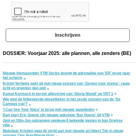
Inschrijven
DOSSIER: Voorjaar 2025: alle plannen, alle zenders (BE)
Nieuwe themazender VTM Series brengt de adrenaline van 'ER' terug naar
het scherm
Kristel Verbeke pakt uit met nieuw seizoen van 'Zorgen voor mama': rauw,
echt en urgenter dan ooit
Kamal Karmach in eerste aflevering van 'Gloria Mundi' op VRT 1
Wie wint de felbegeerde wisselbeker in het zesde seizoen van de 'De
Campus cup'?
'I Can See Your Voice' is terug mét nieuwe panelleden
Dan start Eric Goens zijn nieuwe talkshow 'Bar Goens' bij VTM
Jani en Otto-Jan ontvangen opnieuw 8 bekende gasten in hun Griekse
villa
Makelaar Kristien gaat de strijd aan met nieuwe architect Tim in nieuw
seizoen 'Ons Huis/Nieuw Huis'