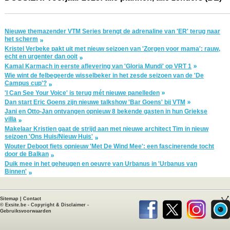
Nieuwe themazender VTM Series brengt de adrenaline van 'ER' terug naar
het scherm
Kristel Verbeke pakt uit met nieuw seizoen van 'Zorgen voor mama': rauw,
echt en urgenter dan ooit
Kamal Karmach in eerste aflevering van 'Gloria Mundi' op VRT 1
Wie wint de felbegeerde wisselbeker in het zesde seizoen van de 'De
Campus cup'?
'I Can See Your Voice' is terug mét nieuwe panelleden
Dan start Eric Goens zijn nieuwe talkshow 'Bar Goens' bij VTM
Jani en Otto-Jan ontvangen opnieuw 8 bekende gasten in hun Griekse
villa
Makelaar Kristien gaat de strijd aan met nieuwe architect Tim in nieuw
seizoen 'Ons Huis/Nieuw Huis'
Wouter Deboot fiets opnieuw 'Met De Wind Mee': een fascinerende tocht
door de Balkan
Duik mee in het geheugen en oeuvre van Urbanus in 'Urbanus van
Binnen'
Sitemap
|
Contact
©
Exsite.be
-
Copyright & Disclaimer
-
Gebruiksvoorwaarden