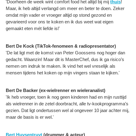
'Doorheen de week wint comfort food het altijd bij mij
thuis
!
Maar, ik heb altijd verlangd om meer en beter te doen. Zeker
omdat mijn vader er vroeger altijd op stond gezond en
gevarieerd voor ons te koken en ik dus weet wat eigen
gemaakt eten mét liefde is!'
Bert De Kock (TikTok-fenomeen & radiopresentator)
'De lat ligt met de komst van Peter Goossens nog hoger dan
gedacht. Waanzin! Maar dit is MasterChef, dus ik ga risico’s
nemen om indruk te maken. Ik vind het wel vreselijk als
mensen tijdens het koken op mijn vingers staan te kijken.'
Bert De Backer (ex-wielrenner en wieleranalist)
'Ik heb vroeger, toen ik nog geen kinderen had en mijn rusttijd
als wielrenner in de zetel doorbracht, alle tv-kookprogramma’s
gezien. Dat ligt ondertussen wel al ongeveer 10 jaar achter mij,
maar de basis is er wel.'
Bert Huysentruyt
(drummer & acteur)