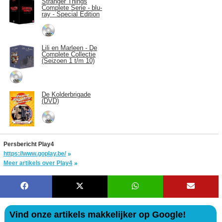
Stranger Things
Complete Serie - blu-
ray - Special Edition
Lili en Marleen - De
Complete Collectie
(Seizoen 1 t/m 10)
De Kolderbrigade
(DVD)
Persbericht Play4
https://www.goplay.be/
Meer artikels over Play4
Vind onze artikels makkelijker op Google!