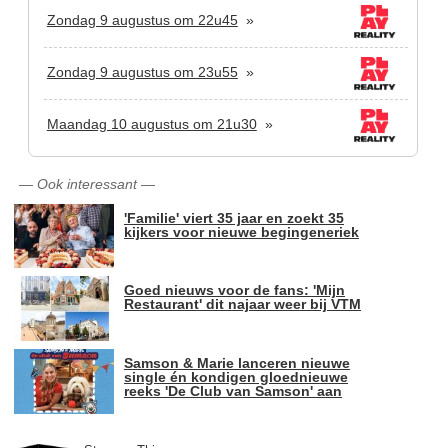
Zondag 9 augustus om 22u45
»
Zondag 9 augustus om 23u55
»
Maandag 10 augustus om 21u30
»
—
Ook interessant
—
'Familie' viert 35 jaar en zoekt 35
kijkers voor nieuwe begingeneriek
Goed nieuws voor de fans: 'Mijn
Restaurant' dit najaar weer bij VTM
Samson & Marie lanceren nieuwe
single én kondigen gloednieuwe
reeks 'De Club van Samson' aan