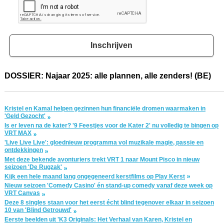
Inschrijven
DOSSIER: Najaar 2025: alle plannen, alle zenders! (BE)
Kristel en Kamal helpen gezinnen hun financiële dromen waarmaken in
'Geld Gezocht'
Is er leven na de kater? '9 Feestjes voor de Kater 2' nu volledig te bingen op
VRT MAX
'Live Live Live': gloednieuw programma vol muzikale magie, passie en
ontdekkingen
Met deze bekende avonturiers trekt VRT 1 naar Mount Pisco in nieuw
seizoen 'De Rugzak'
Kijk een hele maand lang ongegeneerd kerstfilms op Play Kerst
Nieuw seizoen 'Comedy Casino' én stand-up comedy vanaf deze week op
VRT Canvas
Deze 8 singles staan voor het eerst écht blind tegenover elkaar in seizoen
10 van 'Blind Getrouwd'
Eerste beelden uit 'K3 Originals: Het Verhaal van Karen, Kristel en