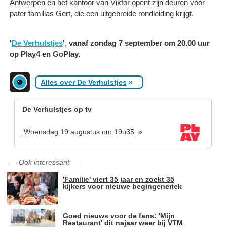
Antwerpen en het kantoor van Viktor opent zijn deuren voor
pater familias Gert, die een uitgebreide rondleiding krijgt.
'
De Verhulstjes
', vanaf zondag 7 september om 20.00 uur
op Play4 en GoPlay.
Alles over De Verhulstjes
»
De Verhulstjes op tv
Woensdag 19 augustus om 19u35
»
—
Ook interessant
—
'Familie' viert 35 jaar en zoekt 35
kijkers voor nieuwe begingeneriek
Goed nieuws voor de fans: 'Mijn
Restaurant' dit najaar weer bij VTM