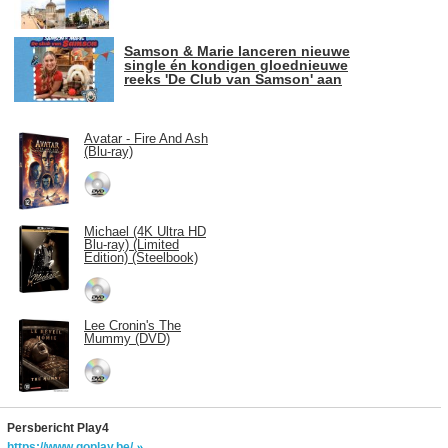
Samson & Marie lanceren nieuwe
single én kondigen gloednieuwe
reeks 'De Club van Samson' aan
Avatar - Fire And Ash
(Blu-ray)
Michael (4K Ultra HD
Blu-ray) (Limited
Edition) (Steelbook)
Lee Cronin's The
Mummy (DVD)
Persbericht Play4
https://www.goplay.be/