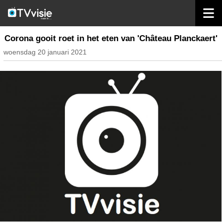
home
nieuws belgië
Corona gooit roet in het eten van 'Château Planckaert'
woensdag 20 januari 2021