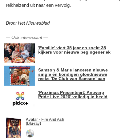
reikhalzend uit naar een vervolg.
Bron: Het Nieuwsblad
—
Ook interessant
—
'Familie' viert 35 jaar en zoekt 35
kijkers voor nieuwe begingeneriek
Samson & Marie lanceren nieuwe
single én kondigen gloednieuwe
reeks 'De Club van Samson' aan
'Proximus Presenteert: Antwerp
Pride Live 2026' volledig in beeld
Avatar - Fire And Ash
(Blu-ray)