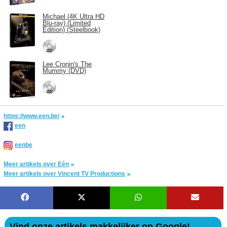
Michael (4K Ultra HD
Blu-ray) (Limited
Edition) (Steelbook)
Lee Cronin's The
Mummy (DVD)
https://www.een.be/
een
eenbe
Meer artikels over Eén
Meer artikels over Vincent TV Productions
Vind onze artikels makkelijker op Google!