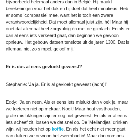
bijvoorbeeld helemaal anders dan in België. Hij maakt
berekeningen voor het dak en hij doet dat heel minutieus. Heb
er soms 'compassie' mee, want het is toch een zware
verantwoordelijkheid. Dat moet allemaal juist zijn, hé! Maar hij
doet dat allemaal heel zorgvuldig én met de glimlach. En als er
dan al eens iets verkeerd gaat, dan beginnen we gewoon
opnieuw. Het gebouw dateert tenslotte uit de jaren 1300. Dat is
allemaal niet zo simpel, geloof mij.'
Er is dus al eens gevloekt geweest?
Stephanie: 'Ja ja. Er is al gevloekt geweest (lacht)!'
Eddy: 'Ja en neen. Als er eens iets mislukt dan vloek je, maar
we foeteren niet op mekaar. Nooit! Maar hout vasthouden,
grote mislukkingen zijn er nog niet geweest. En als er al eens
iets scheef zit, lossen we dat snel op. De 'Meilandjes' drinken
wijn, wij houden het op
koffie
. En als het echt niet meer gaat,
dan duiken we gewoon het zwembad in! Maar dan nog: ons