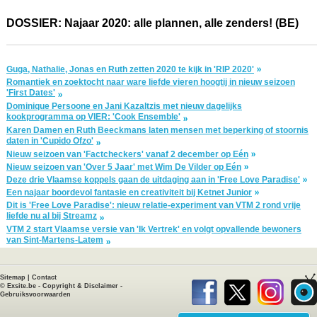
DOSSIER: Najaar 2020: alle plannen, alle zenders! (BE)
Guga, Nathalie, Jonas en Ruth zetten 2020 te kijk in 'RIP 2020'
Romantiek en zoektocht naar ware liefde vieren hoogtij in nieuw seizoen
'First Dates'
Dominique Persoone en Jani Kazaltzis met nieuw dagelijks
kookprogramma op VIER: 'Cook Ensemble'
Karen Damen en Ruth Beeckmans laten mensen met beperking of stoornis
daten in 'Cupido Ofzo'
Nieuw seizoen van 'Factcheckers' vanaf 2 december op Eén
Nieuw seizoen van 'Over 5 Jaar' met Wim De Vilder op Eén
Deze drie Vlaamse koppels gaan de uitdaging aan in 'Free Love Paradise'
Een najaar boordevol fantasie en creativiteit bij Ketnet Junior
Dit is 'Free Love Paradise': nieuw relatie-experiment van VTM 2 rond vrije
liefde nu al bij Streamz
VTM 2 start Vlaamse versie van 'Ik Vertrek' en volgt opvallende bewoners
van Sint-Martens-Latem
Sitemap
|
Contact
©
Exsite.be
-
Copyright & Disclaimer
-
Gebruiksvoorwaarden