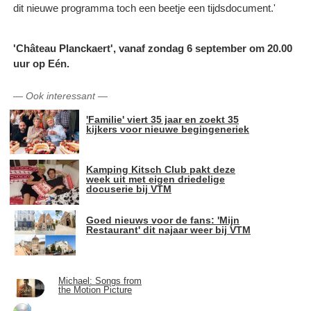
dit nieuwe programma toch een beetje een tijdsdocument.'
'Château Planckaert', vanaf zondag 6 september om 20.00
uur op Eén.
—
Ook interessant
—
'Familie' viert 35 jaar en zoekt 35
kijkers voor nieuwe begingeneriek
Kamping Kitsch Club pakt deze
week uit met eigen driedelige
docuserie bij VTM
Goed nieuws voor de fans: 'Mijn
Restaurant' dit najaar weer bij VTM
Michael: Songs from
the Motion Picture