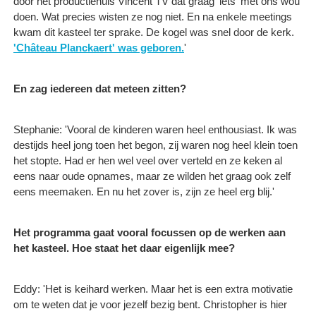
door het productiehuis Vincent TV dat graag 'iets' met ons wou
doen. Wat precies wisten ze nog niet. En na enkele meetings
kwam dit kasteel ter sprake. De kogel was snel door de kerk.
'Château Planckaert' was geboren.
'
En zag iedereen dat meteen zitten?
Stephanie: 'Vooral de kinderen waren heel enthousiast. Ik was
destijds heel jong toen het begon, zij waren nog heel klein toen
het stopte. Had er hen wel veel over verteld en ze keken al
eens naar oude opnames, maar ze wilden het graag ook zelf
eens meemaken. En nu het zover is, zijn ze heel erg blij.'
Het programma gaat vooral focussen op de werken aan
het kasteel. Hoe staat het daar eigenlijk mee?
Eddy: 'Het is keihard werken. Maar het is een extra motivatie
om te weten dat je voor jezelf bezig bent. Christopher is hier