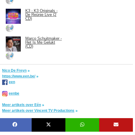
K3 - K3 Originals -
De Reünie Live (2
CD)
Marco Schuitmaker -
Het Is Me Gelukt
(CD)
Nico De Freyn
https://www.een.be/
een
eenbe
Meer artikels over Eén
Meer artikels over Vincent TV Productions